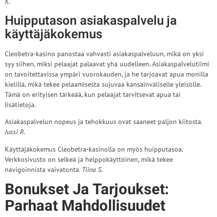
K.
Huipputason asiakaspalvelu ja
käyttäjäkokemus
Cleobetra-kasino panostaa vahvasti asiakaspalveluun, mikä on yksi
syy siihen, miksi pelaajat palaavat yhä uudelleen. Asiakaspalvelutiimi
on tavoitettavissa ympäri vuorokauden, ja he tarjoavat apua monilla
kielillä, mikä tekee pelaamisesta sujuvaa kansainväliselle yleisölle.
Tämä on erityisen tärkeää, kun pelaajat tarvitsevat apua tai
lisätietoja.
Asiakaspalvelun nopeus ja tehokkuus ovat saaneet paljon kiitosta.
Jussi R.
Käyttäjäkokemus Cleobetra-kasinolla on myös huipputasoa.
Verkkosivusto on selkeä ja helppokäyttöinen, mikä tekee
navigoinnista vaivatonta.
Tiina S.
Bonukset Ja Tarjoukset:
Parhaat Mahdollisuudet