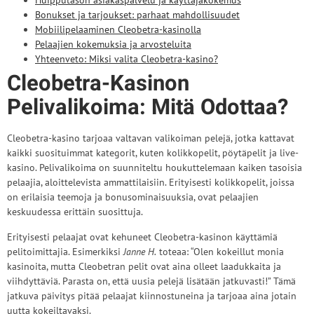
Huipputason asiakaspalvelu ja käyttäjäkokemus
Bonukset ja tarjoukset: parhaat mahdollisuudet
Mobiilipelaaminen Cleobetra-kasinolla
Pelaajien kokemuksia ja arvosteluita
Yhteenveto: Miksi valita Cleobetra-kasino?
Cleobetra-Kasinon
Pelivalikoima: Mitä Odottaa?
Cleobetra-kasino tarjoaa valtavan valikoiman pelejä, jotka kattavat
kaikki suosituimmat kategorit, kuten kolikkopelit, pöytäpelit ja live-
kasino. Pelivalikoima on suunniteltu houkuttelemaan kaiken tasoisia
pelaajia, aloittelevista ammattilaisiin. Erityisesti kolikkopelit, joissa
on erilaisia teemoja ja bonusominaisuuksia, ovat pelaajien
keskuudessa erittäin suosittuja.
Erityisesti pelaajat ovat kehuneet Cleobetra-kasinon käyttämiä
pelitoimittajia. Esimerkiksi
Janne H.
toteaa: “Olen kokeillut monia
kasinoita, mutta Cleobetran pelit ovat aina olleet laadukkaita ja
viihdyttäviä. Parasta on, että uusia pelejä lisätään jatkuvasti!” Tämä
jatkuva päivitys pitää pelaajat kiinnostuneina ja tarjoaa aina jotain
uutta kokeiltavaksi.