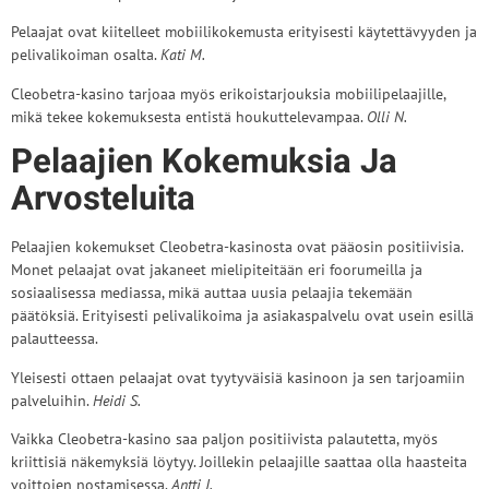
Pelaajat ovat kiitelleet mobiilikokemusta erityisesti käytettävyyden ja
pelivalikoiman osalta.
Kati M.
Cleobetra-kasino tarjoaa myös erikoistarjouksia mobiilipelaajille,
mikä tekee kokemuksesta entistä houkuttelevampaa.
Olli N.
Pelaajien Kokemuksia Ja
Arvosteluita
Pelaajien kokemukset Cleobetra-kasinosta ovat pääosin positiivisia.
Monet pelaajat ovat jakaneet mielipiteitään eri foorumeilla ja
sosiaalisessa mediassa, mikä auttaa uusia pelaajia tekemään
päätöksiä. Erityisesti pelivalikoima ja asiakaspalvelu ovat usein esillä
palautteessa.
Yleisesti ottaen pelaajat ovat tyytyväisiä kasinoon ja sen tarjoamiin
palveluihin.
Heidi S.
Vaikka Cleobetra-kasino saa paljon positiivista palautetta, myös
kriittisiä näkemyksiä löytyy. Joillekin pelaajille saattaa olla haasteita
voittojen nostamisessa.
Antti J.