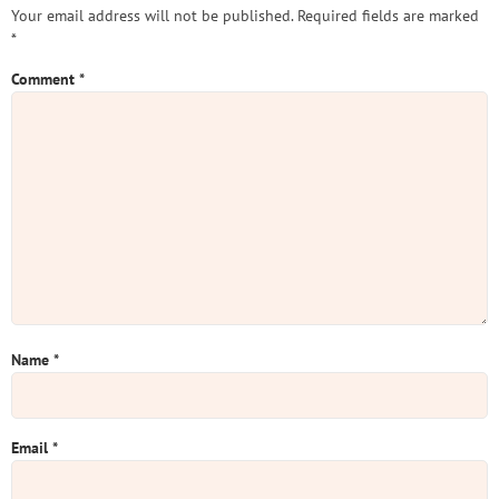
Your email address will not be published.
Required fields are marked
*
Comment
*
Name
*
Email
*