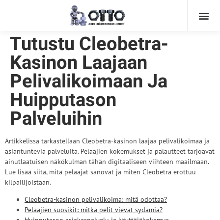
Tutustu Cleobetra-
Online Katalog
Kasinon Laajaan
Pelivalikoimaan Ja
Huipputason
Palveluihin
Artikkelissa tarkastellaan Cleobetra-kasinon laajaa pelivalikoimaa ja
asiantuntevia palveluita. Pelaajien kokemukset ja palautteet tarjoavat
ainutlaatuisen näkökulman tähän digitaaliseen viihteen maailmaan.
Lue lisää siitä, mitä pelaajat sanovat ja miten Cleobetra erottuu
kilpailijoistaan.
Cleobetra-kasinon pelivalikoima: mitä odottaa?
Pelaajien suosikit: mitkä pelit vievät sydämiä?